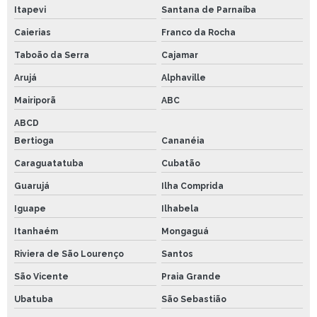
Itapevi
Santana de Parnaíba
Caierias
Franco da Rocha
Taboão da Serra
Cajamar
Arujá
Alphaville
Mairiporã
ABC
ABCD
Bertioga
Cananéia
Caraguatatuba
Cubatão
Guarujá
Ilha Comprida
Iguape
Ilhabela
Itanhaém
Mongaguá
Riviera de São Lourenço
Santos
São Vicente
Praia Grande
Ubatuba
São Sebastião