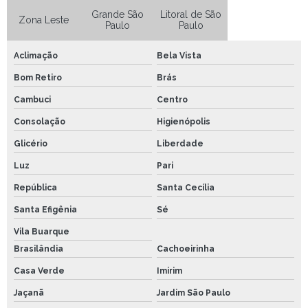
óleo para transmissão de empilhadeira
Grande São
Litoral de São
Zona Leste
Paulo
Paulo
Aclimação
Bela Vista
Bom Retiro
Brás
Cambuci
Centro
Consolação
Higienópolis
Glicério
Liberdade
Luz
Pari
República
Santa Cecília
Santa Efigênia
Sé
Vila Buarque
Brasilândia
Cachoeirinha
Casa Verde
Imirim
Jaçanã
Jardim São Paulo