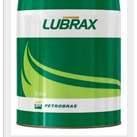
Paleteira a venda
Paleteira elétrica preço
Paleteira manual 2500 kg preço
Paleteira manual hidráulica 2500 kg
Paleteira preço
Paleteira valor
Peças para empilhadeira elétrica
Peças para empilhadeira em são paulo
Peças para empilhadeira glp
Preço paleteira hidráulica
Preço paleteira manual
Reforma de empilhadeiras
Reforma de empilhadeiras sp