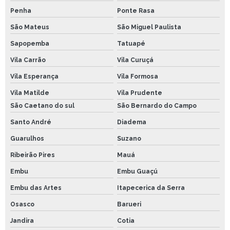
Penha
Ponte Rasa
São Mateus
São Miguel Paulista
Sapopemba
Tatuapé
Vila Carrão
Vila Curuçá
Vila Esperança
Vila Formosa
Vila Matilde
Vila Prudente
São Caetano do sul
São Bernardo do Campo
Santo André
Diadema
Guarulhos
Suzano
Ribeirão Pires
Mauá
Embu
Embu Guaçú
Embu das Artes
Itapecerica da Serra
Osasco
Barueri
Jandira
Cotia