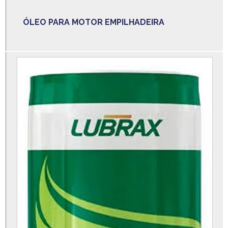
Valor do aluguel de uma empilhadeira
ÓLEO PARA MOTOR EMPILHADEIRA
Valor paleteira manual
Venda de paleteira manual
Venda de paleteiras
Venda de paleteiras elétricas
Vendas de peças para empilhadeira
Alongador para garfo de empilhadeira
Alternador empilhadeira
Blue spot para empilhadeira
Cinto de empilhadeira
Cinto de segurança para empilhadeira
Filtro hidráulico empilhadeira
Garfo classe 3