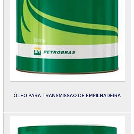
Locação de empilhadeira a gás
Locação de empilhadeira diária valor
Locação de empilhadeira elétrica
Locação de empilhadeira elétrica sp
Locação de empilhadeira osasco
Locação de empilhadeira preço
Locação de empilhadeira retrátil
Locação de empilhadeira valor
Loja de peças para empilhadeira
Lubrificante empilhadeira
ÓLEO PARA TRANSMISSÃO DE EMPILHADEIRA
Lubrificante para corrente de empilhadeira
óleo lubrificante para empilhadeira
Onde comprar paleteira em são paulo
Onde comprar paleteira em sp